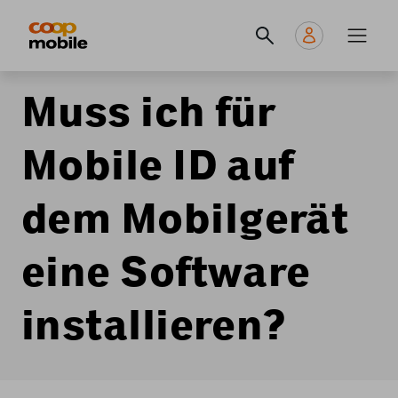
Skip
Navigate
Navigation
to
to
principale
main
home
content
page
Muss ich für
Mobile ID auf
dem Mobilgerät
eine Software
installieren?