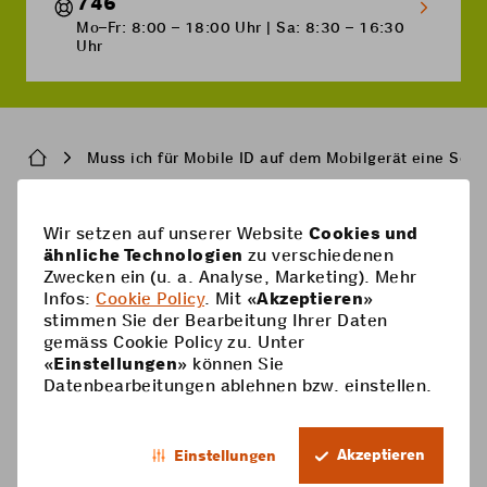
746
Mo–Fr: 8:00 – 18:00 Uhr | Sa: 8:30 – 16:30
Uhr
Breadcrumb
Muss ich für Mobile ID auf dem Mobilgerät eine Softw
Pied
Wir setzen auf unserer Website
Cookies und
Handy-Abos
ähnliche Technologien
zu verschiedenen
de
Zwecken ein (u. a. Analyse, Marketing). Mehr
Handy-Abos
page
Hilfe
Infos:
Cookie Policy
. Mit «
Akzeptieren
»
stimmen Sie der Bearbeitung Ihrer Daten
Prepaid-Karte
Supercard
gemäss Cookie Policy zu. Unter
Coop Mobile
«
Einstellungen
» können Sie
Optionen
Datenbearbeitungen ablehnen bzw. einstellen.
Prepaid aufladen
Kontakt
Smartphone
DE
Roaming & Ausland
Mein Konto
Akzeptieren
Einstellungen
Footer
Mehrwertdienste