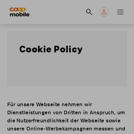
Skip
Navigate
Navigation
to
to
principale
main
home
content
page
Cookie Policy
Für unsere Webseite nehmen wir
Dienstleistungen von Dritten in Anspruch, um
die Nutzerfreundlichkeit der Webseite sowie
unsere Online-Werbekampagnen messen und