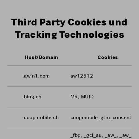
Third Party Cookies und
Tracking Technologies
Host/Domain
Cookies
.awin1.com
aw12512
.bing.ch
MR, MUID
.coopmobile.ch
coopmobile_gtm_consent_p
_fbp, _gcl_au, _aw_, _aw_sn