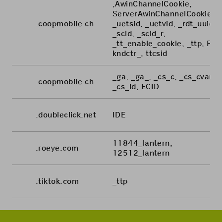
,AwinChannelCookie,
ServerAwinChannelCookie,
.coopmobile.ch
_uetsid, _uetvid, _rdt_uuid,
_scid, _scid_r,
_tt_enable_cookie, _ttp, FPI
kndctr_, ttcsid
_ga, _ga_, _cs_c, _cs_cvars,
.coopmobile.ch
_cs_id, ECID
.doubleclick.net
IDE
11844_lantern,
.roeye.com
12512_lantern
.tiktok.com
_ttp