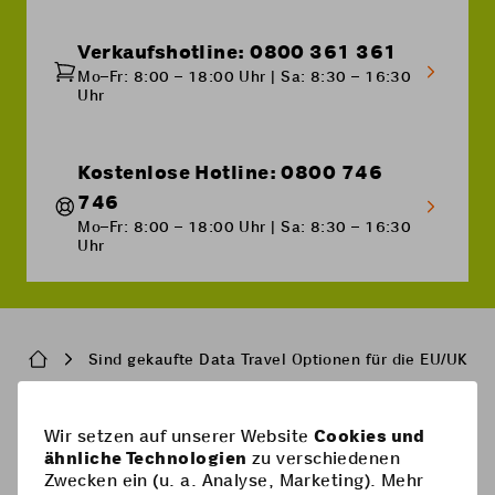
Verkaufshotline: 0800 361 361
Mo–Fr: 8:00 – 18:00 Uhr | Sa: 8:30 – 16:30
Uhr
Kostenlose Hotline: 0800 746
746
Mo–Fr: 8:00 – 18:00 Uhr | Sa: 8:30 – 16:30
Uhr
Breadcrumb
Sind gekaufte Data Travel Optionen für die EU/UK mi
Pied
Wir setzen auf unserer Website
Cookies und
Handy-Abos
ähnliche Technologien
zu verschiedenen
de
Zwecken ein (u. a. Analyse, Marketing). Mehr
Handy-Abos