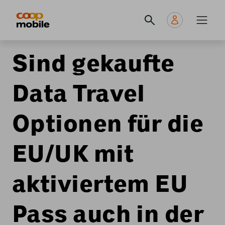
Skip
Navigate
Navigation
to
to
principale
main
home
content
page
Sind gekaufte
Data Travel
Optionen für die
EU/UK mit
aktiviertem EU
Pass auch in der