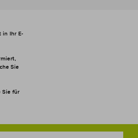
in Ihr E-
miert,
che Sie
 Sie für