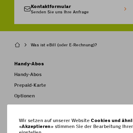
Kontaktformular
Senden Sie uns Ihre Anfrage
Breadcrumb
Was ist eBill (oder E-Rechnung)?
Pied
Handy-Abos
de
Handy-Abos
page
Prepaid-Karte
Optionen
Smartphone
Wir setzen auf unserer Website
Cookies und ähnl
«
Akzeptieren
» stimmen Sie der Bearbeitung Ihrer
einstellen.