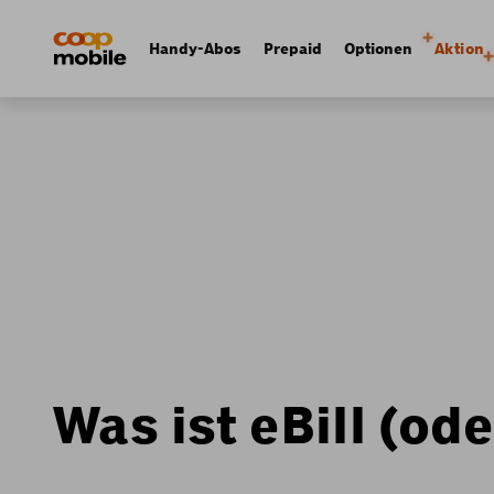
Skip
Navigate
to
to
Navigation
Handy-Abos
Prepaid
Optionen
Aktion
main
home
principale
content
page
Was ist eBill (o