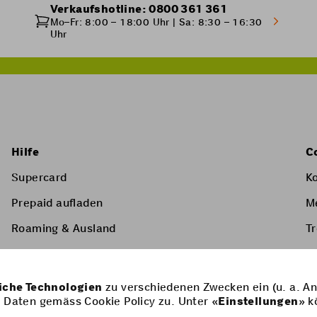
Verkaufshotline: 0800 361 361
Mo–Fr: 8:00 – 18:00 Uhr | Sa: 8:30 – 16:30
Uhr
Hilfe
C
Supercard
K
Prepaid aufladen
M
Roaming & Ausland
T
Mehrwertdienste
Preislisten & AGBs
iche Technologien
zu verschiedenen Zwecken ein (u. a. An
 Daten gemäss Cookie Policy zu. Unter «
Einstellungen
» k