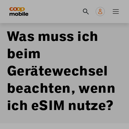
Skip
Navigate
Navigation
to
to
principale
main
home
content
page
Was muss ich
beim
Gerätewechsel
beachten, wenn
ich eSIM nutze?