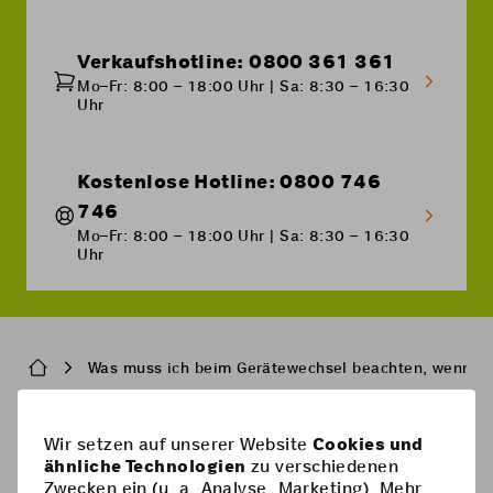
Verkaufshotline: 0800 361 361
Mo–Fr: 8:00 – 18:00 Uhr | Sa: 8:30 – 16:30
Uhr
Kostenlose Hotline: 0800 746
746
Mo–Fr: 8:00 – 18:00 Uhr | Sa: 8:30 – 16:30
Uhr
Breadcrumb
Was muss ich beim Gerätewechsel beachten, wenn ic
Pied
Wir setzen auf unserer Website
Cookies und
Handy-Abos
ähnliche Technologien
zu verschiedenen
de
Zwecken ein (u. a. Analyse, Marketing). Mehr