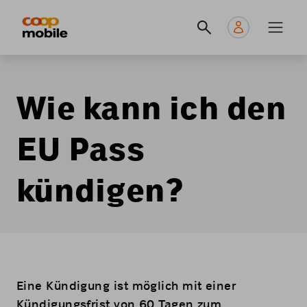
Skip
Navigate
Navigation
to
to
principale
main
home
content
page
Wie kann ich den
EU Pass
kündigen?
Eine Kündigung ist möglich mit einer
Kündigungsfrist von 60 Tagen zum