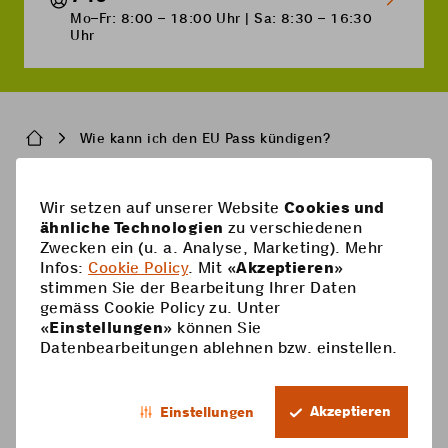
Mo–Fr: 8:00 – 18:00 Uhr | Sa: 8:30 – 16:30
Uhr
Breadcrumb
Wie kann ich den EU Pass kündigen?
Pied
Wir setzen auf unserer Website
Cookies und
Handy-Abos
ähnliche Technologien
zu verschiedenen
de
Zwecken ein (u. a. Analyse, Marketing). Mehr
Handy-Abos
page
Hilfe
Infos:
Cookie Policy
. Mit «
Akzeptieren
»
stimmen Sie der Bearbeitung Ihrer Daten
Prepaid-Karte
Supercard
gemäss Cookie Policy zu. Unter
Coop Mobile
«
Einstellungen
» können Sie
Optionen
Datenbearbeitungen ablehnen bzw. einstellen.
Prepaid aufladen
Kontakt
Smartphone
DE
Roaming & Ausland
Mein Konto
Akzeptieren
Einstellungen
Footer
Mehrwertdienste
Trophy
Rechtliche Informationen
Datenschutz