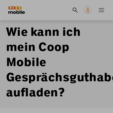
Skip
Navigate
Navigation
to
to
principale
main
home
content
page
Wie kann ich
mein Coop
Mobile
Gesprächsguthab
aufladen?