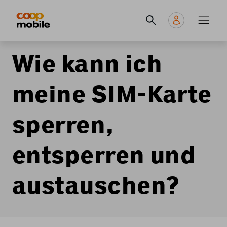
Skip
Navigate
Navigation
to
to
principale
main
home
content
page
Wie kann ich
meine SIM-Karte
sperren,
entsperren und
austauschen?