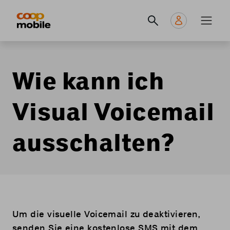
Skip
Navigate
Navigation
to
to
principale
main
home
content
page
Wie kann ich
Visual Voicemail
ausschalten?
Um die visuelle Voicemail zu deaktivieren,
senden Sie eine kostenlose SMS mit dem