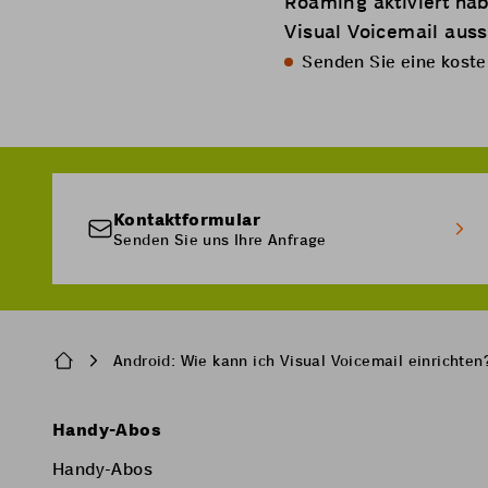
Roaming aktiviert ha
Visual Voicemail aus
Senden Sie eine kost
Kontaktformular
Senden Sie uns Ihre Anfrage
Breadcrumb
Android: Wie kann ich Visual Voicemail einrichten
Pied
Handy-Abos
de
Handy-Abos
page