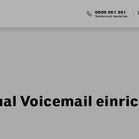
0800 361 361
Telefonisch bestellen
ual Voicemail einri