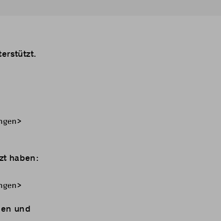
erstützt.
ungen>
zt haben:
ungen>
den und