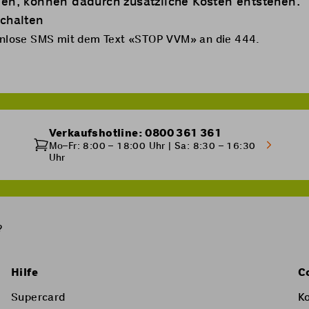
ben, können dadurch zusätzliche Kosten entstehen.
schalten
enlose SMS mit dem Text «STOP VVM» an die 444.
Verkaufshotline: 0800 361 361
Mo–Fr: 8:00 – 18:00 Uhr | Sa: 8:30 – 16:30
Uhr
?
Hilfe
C
Supercard
K