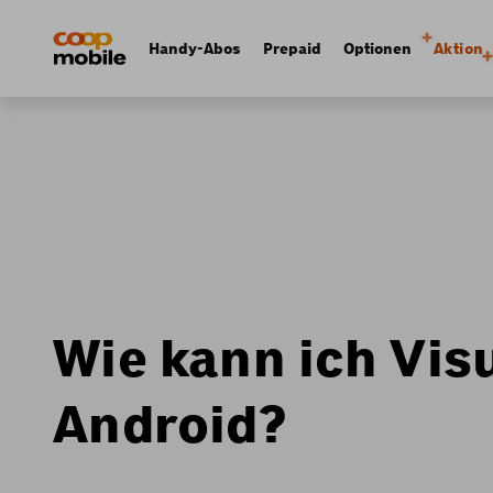
Skip
Navigate
to
to
Navigation
Handy-Abos
Prepaid
Optionen
Aktion
main
home
principale
content
page
Wie kann ich Vis
Android?