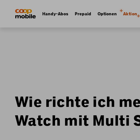
Skip
Navigate
to
to
Navigation
Handy-Abos
Prepaid
Optionen
Aktion
main
home
principale
content
page
Wie richte ich 
Watch mit Multi 