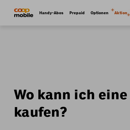
Skip
Navigate
to
to
Navigation
Handy-Abos
Prepaid
Optionen
Aktion
main
home
principale
content
page
Wo kann ich eine
kaufen?