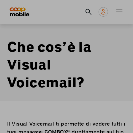
Skip
Navigate
Navigation
to
to
principale
main
home
content
page
Che cos’è la
Visual
Voicemail?
Il Visual Voicemail ti permette di vedere tutti i
tuoi messaggi COMBOX® direttamente sul tuo