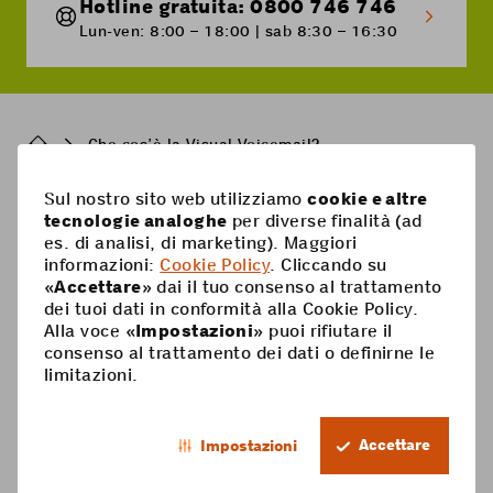
Hotline gratuita: 0800 746 746
Lun-ven: 8:00 – 18:00 | sab 8:30 – 16:30
Breadcrumb
Che cos’è la Visual Voicemail?
Sul nostro sito web utilizziamo
cookie e altre
Pied
tecnologie analoghe
per diverse finalità (ad
Mobile
es. di analisi, di marketing). Maggiori
de
informazioni:
Cookie Policy
. Cliccando su
Abbonamenti mobili
page
Aiuto
«
Accettare
» dai il tuo consenso al trattamento
dei tuoi dati in conformità alla Cookie Policy.
Scheda Prepaid
Supercard
Alla voce «
Impostazioni
» puoi rifiutare il
Coop Mobile
consenso al trattamento dei dati o definirne le
Opzioni
limitazioni.
Ricarica Prepaid
Contatto
Smartphone
IT
Roaming & estero
Il mio conto
Accettare
Impostazioni
Footer
Servizi a valore aggiunto
Trophy
Informazioni giuridiche
Protezione dei dati