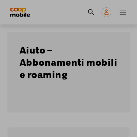
Skip
Navigate
Navigation
to
to
principale
main
home
content
page
Aiuto –
Abbonamenti mobili
e roaming