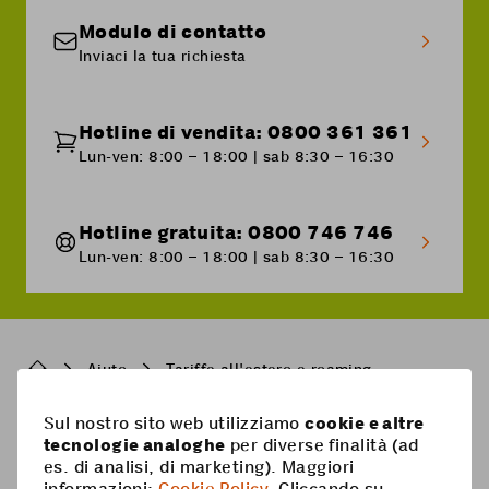
scheda Prepaid, indipendentemente dal Paese
importo individuale da non superare per
Modulo di contatto
Una volta l'identificazione online fatta,
di residenza.
l’utilizzo di servizi all'estero.
Inviaci la tua richiesta
riceverai la scheda SIM a casa e non avrai più
bisogno di identificarti alla consegna.
Hotline di vendita: 0800 361 361
Lun-ven: 8:00 – 18:00 | sab 8:30 – 16:30
Hotline gratuita: 0800 746 746
Lun-ven: 8:00 – 18:00 | sab 8:30 – 16:30
Breadcrumb
Aiuto
Tariffe all'estero e roaming
Sul nostro sito web utilizziamo
cookie e altre
Pied
tecnologie analoghe
per diverse finalità (ad
Mobile
es. di analisi, di marketing). Maggiori
de
informazioni:
Cookie Policy
. Cliccando su