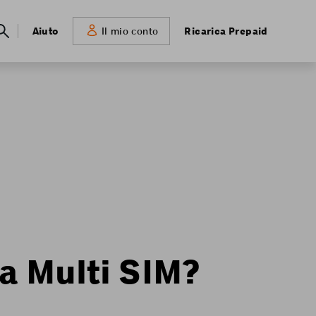
Meta
Aiuto
Ricarica Prepaid
Il mio conto
navigation
a Multi SIM?