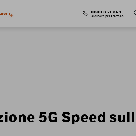
0800 361 361
zioni
Ordinare per telefono
zione 5G Speed sull