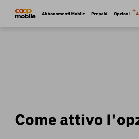
Skip
Navigate
to
to
Navigation
Abbonamenti Mobile
Prepaid
Opzioni
A
main
home
principale
content
page
Come attivo l'op