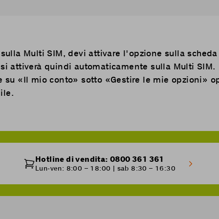
 sulla
Multi SIM
, devi attivare l'opzione sulla sched
 si attiverà quindi automaticamente sulla Multi SIM
ne su
«Il mio conto»
sotto «Gestire le mie opzioni» o
ile
.
Hotline di vendita: 0800 361 361
Lun-ven: 8:00 – 18:00 | sab 8:30 – 16:30