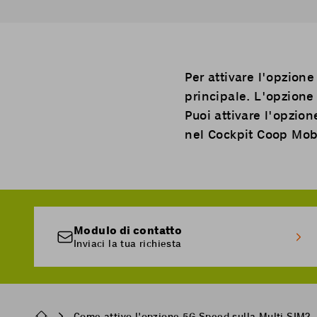
Per attivare l'opzione
principale. L'opzione
Puoi attivare l'opzio
nel
Cockpit Coop Mob
Modulo di contatto
Inviaci la tua richiesta
Breadcrumb
Come attivo l'opzione 5G Speed sulla Multi SIM?