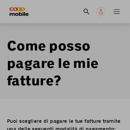
Skip
Navigate
Navigation
to
to
principale
main
home
content
page
Come posso
pagare le mie
fatture?
Puoi scegliere di pagare le tue fatture tramite
una delle seguenti
modalità di pagamento
: