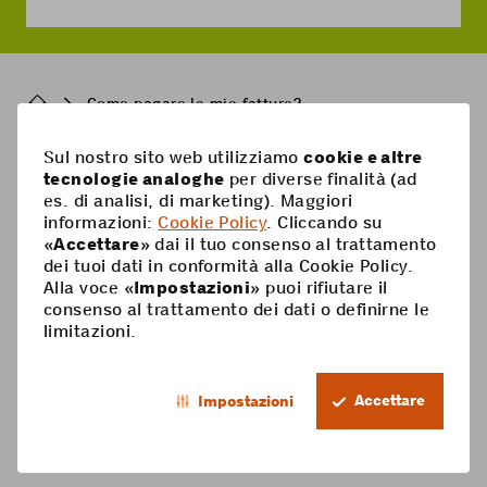
Breadcrumb
Come pagare le mie fatture?
Sul nostro sito web utilizziamo
cookie e altre
Pied
tecnologie analoghe
per diverse finalità (ad
Mobile
es. di analisi, di marketing). Maggiori
de
informazioni:
Cookie Policy
. Cliccando su
Abbonamenti mobili
page
Aiuto
«
Accettare
» dai il tuo consenso al trattamento
dei tuoi dati in conformità alla Cookie Policy.
Scheda Prepaid
Supercard
Alla voce «
Impostazioni
» puoi rifiutare il
Coop Mobile
consenso al trattamento dei dati o definirne le
Opzioni
limitazioni.
Ricarica Prepaid
Contatto
Smartphone
IT
Roaming & estero
Il mio conto
Accettare
Impostazioni
Footer
Servizi a valore aggiunto
Trophy
Informazioni giuridiche
Protezione dei dati
Legal
Listino prezzi & condizioni generali
navigation