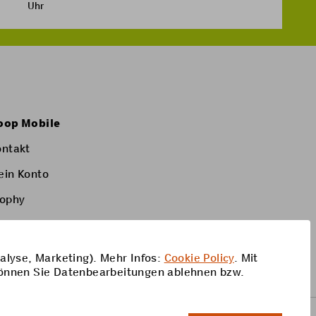
bestellt haben. Sonst
Uhr
 Link, über den Sie
 nicht lange,
fizierungsprozess
geschickt und Sie
oop Mobile
ontakt
ein Konto
rophy
alyse, Marketing). Mehr Infos:
Cookie Policy
. Mit
önnen Sie Datenbearbeitungen ablehnen bzw.