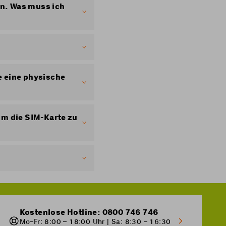
ie Karte dann
ln. Was muss ich
ine SIM-Karte».
M-Karte verwenden».
lig eine Gebühr in
M-Karte finden Sie
e eine physische
ren konnten. Sie
Ihre physische SIM-
um die SIM-Karte zu
eine eSIM ersetzen.
ie sich online
IM-Karte erhalten, und
 Sie Ihre SIM-Karte
 Ausserdem ist der
z-SIM-Karte kostet
Kostenlose Hotline: 0800 746 746
r entsperren?
Das
Mo–Fr: 8:00 – 18:00 Uhr | Sa: 8:30 – 16:30