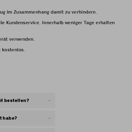
etrug im Zusammenhang damit zu verhindern.
ile Kundenservice. Innerhalb weniger Tage erhalten
erät verwenden.
t kostenlos.
IM bestellen?
ne physische Karte
t habe?
 wird die physische
Meine SIM» aus