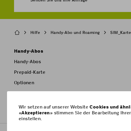
können Sie mit Hilfe 
Senden Sie uns Ihre Anfrage
Nachdem Sie Ihre Beste
müssen Sie warten, bi
sich online identifizi
innerhalb von 2 Arbei
begleitet.
Sobald Sie sich online
Breadcrumb
Hilfe
Handy-Abo und Roaming
SIM_Kart
müssen sich bei der Li
Pied
Handy-Abos
de
Handy-Abos
page
Prepaid-Karte
Optionen
Smartphone
Wir setzen auf unserer Website
Cookies und ähnl
«
Akzeptieren
» stimmen Sie der Bearbeitung Ihrer
einstellen.