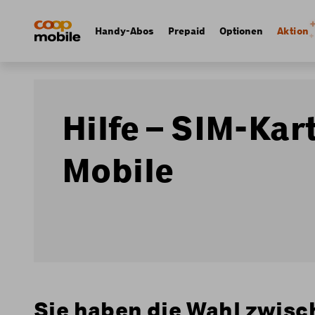
Skip
Navigate
to
to
Navigation
Handy-Abos
Prepaid
Optionen
Aktion
main
home
principale
content
page
Hilfe – SIM-Kar
Mobile
Sie haben die Wahl zwisc