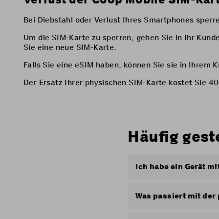
Bei Diebstahl oder Verlust Ihres Smartphones sperr
Um die SIM-Karte zu sperren, gehen Sie in Ihr Kund
Sie eine neue SIM-Karte.
Falls Sie eine eSIM haben, können Sie sie in Ihrem
Der Ersatz Ihrer physischen SIM-Karte kostet Sie 40.
Häufig gest
Ich habe ein Gerät mi
Die
Multi SIM
können S
bestellen möchten, kö
Was passiert mit der
Wenn Sie von einer ph
Gehen Sie in Ihr Ku