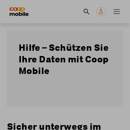
Skip
Navigate
Navigation
to
to
principale
main
home
content
page
Hilfe – Schützen Sie
Ihre Daten mit Coop
Mobile
Sicher unterwegs im