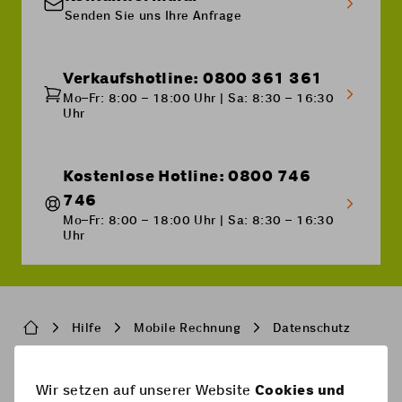
Internet Guard warnt Nutzer automatisch, wenn
Senden Sie uns Ihre Anfrage
sie mit ihrem Handy im Internet surfen und im
Begriff sind, eine potenziell gefährliche Website
aufzurufen, beispielsweise eine Website, die
versucht, vertrauliche Daten abzugreifen.
Verkaufshotline: 0800 361 361
Mo–Fr: 8:00 – 18:00 Uhr | Sa: 8:30 – 16:30
Uhr
Kostenlose Hotline: 0800 746
746
Mo–Fr: 8:00 – 18:00 Uhr | Sa: 8:30 – 16:30
Uhr
Breadcrumb
Hilfe
Mobile Rechnung
Datenschutz
Pied
Wir setzen auf unserer Website
Cookies und
Handy-Abos