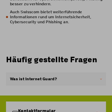
besser zu verhindern.
Auch Swisscom
bietet weiterführende
Informationen rund um Internetsicherheit,
Cybersecurity und Phishing an.
Häufig gestellte Fragen
Was ist Internet Guard?
Internet Guard ist ein Basisschutz, der auf dem
Netz von Swisscom angeboten wird. Als Coop
Mobile Kunde profitieren Sie auch von diesem
Service.
Kontaktformular