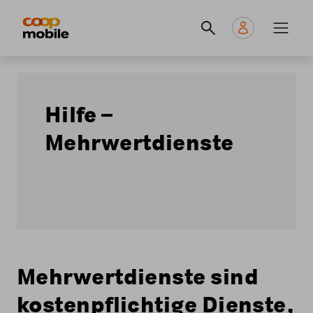
Skip
Navigate
Navigation
to
to
principale
main
home
content
page
Hilfe –
Mehrwertdienste
Mehrwertdienste sind
kostenpflichtige Dienste,