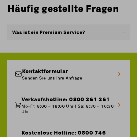
Häufig gestellte Fragen
Was ist ein Premium Service?
Premium-Dienste sind Mehrwertdienste oder
kostenpflichtige Nummern. Mit diesen Diensten
erhalten Sie zum Beispiel spezielle
Informations- oder Unterhaltungsdienste. Das
können Wettervorhersagen,
Kontaktformular
Verkehrsinformationen, Spiele oder
Senden Sie uns Ihre Anfrage
Erwachsenenunterhaltung sein.
Hier
finden Sie weitere Informationen über
Mehrwertdienste und wie diese gesperrt
Verkaufshotline: 0800 361 361
werden können.
Mo–Fr: 8:00 – 18:00 Uhr | Sa: 8:30 – 16:30
Uhr
Kostenlose Hotline: 0800 746