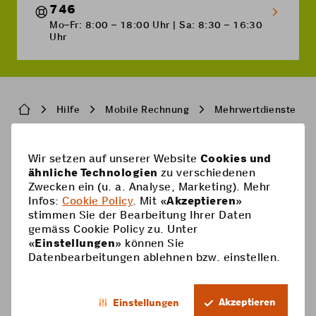
746
Mo–Fr: 8:00 – 18:00 Uhr | Sa: 8:30 – 16:30
Uhr
Breadcrumb
Hilfe
Mobile Rechnung
Mehrwertdienste
Pied
Wir setzen auf unserer Website
Cookies und
Handy-Abos
ähnliche Technologien
zu verschiedenen
de
Zwecken ein (u. a. Analyse, Marketing). Mehr
Handy-Abos
page
Hilfe
Infos:
Cookie Policy
. Mit «
Akzeptieren
»
stimmen Sie der Bearbeitung Ihrer Daten
Prepaid-Karte
Supercard
gemäss Cookie Policy zu. Unter
Coop Mobile
«
Einstellungen
» können Sie
Optionen
Datenbearbeitungen ablehnen bzw. einstellen.
Prepaid aufladen
Kontakt
Smartphone
DE
Roaming & Ausland
Mein Konto
Akzeptieren
Einstellungen