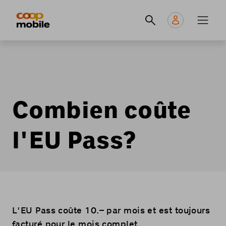
Skip
Navigate
Navigation
to
to
principale
main
home
content
page
Combien coûte
l'EU Pass?
L'EU Pass coûte 10.– par mois et est toujours
facturé pour le mois complet,