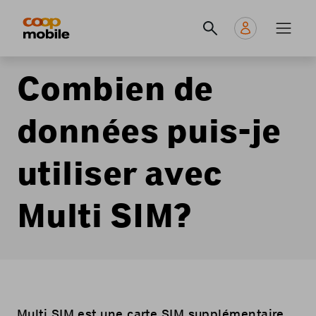
Skip
Navigate
Navigation
to
to
principale
main
home
content
page
Combien de
données puis-je
utiliser avec
Multi SIM?
Multi SIM est une carte SIM supplémentaire