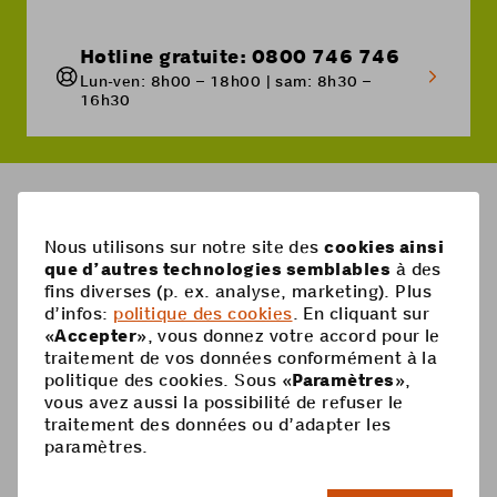
Hotline gratuite: 0800 746 746
Lun-ven: 8h00 – 18h00 | sam: 8h30 –
16h30
Breadcrumb
Combien de données puis-je utiliser avec Multi SIM?
Nous utilisons sur notre site des
cookies ainsi
que d’autres technologies semblables
à des
Pied
fins diverses (p. ex. analyse, marketing). Plus
Mobile
d’infos:
politique des cookies
. En cliquant sur
de
«
Accepter
», vous donnez votre accord pour le
Abonnements mobiles
page
Aide
traitement de vos données conformément à la
politique des cookies. Sous «
Paramètres
»,
Carte Prepaid
Supercard
vous avez aussi la possibilité de refuser le
Coop Mobile
traitement des données ou d’adapter les
Options
paramètres.
Recharge Prepaid
Contact
Smartphone
FR
Roaming & étranger