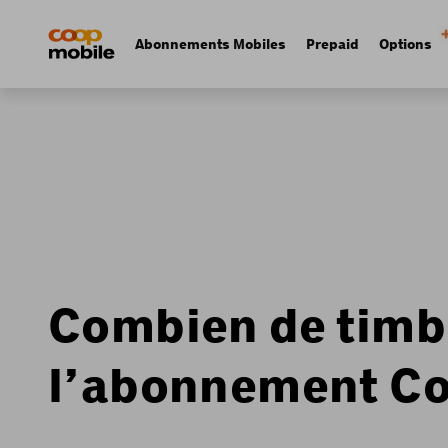
Skip
Navigate
to
to
Navigation
Abonnements Mobiles
Prepaid
Options
main
home
principale
content
page
Combien de timbr
l’abonnement Coo