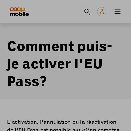
Skip
Navigate
Navigation
to
to
principale
main
home
content
page
Comment puis-
je activer l'EU
Pass?
L'activation, l'annulation ou la réactivation
de l'EU Pass est possible sur «
Mon compte
»