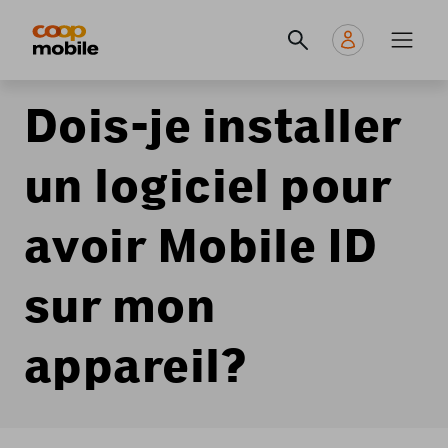
Skip
Navigate
Navigation
to
to
principale
main
home
content
page
Dois-je installer
un logiciel pour
avoir Mobile ID
sur mon
appareil?