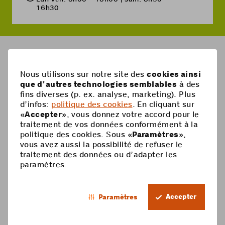
16h30
Breadcrumb
Dois-je installer un logiciel pour avoir Mobile ID su
Nous utilisons sur notre site des
cookies ainsi
que d’autres technologies semblables
à des
Pied
fins diverses (p. ex. analyse, marketing). Plus
Mobile
d’infos:
politique des cookies
. En cliquant sur
de
«
Accepter
», vous donnez votre accord pour le
Abonnements mobiles
page
Aide
traitement de vos données conformément à la
politique des cookies. Sous «
Paramètres
»,
Carte Prepaid
Supercard
vous avez aussi la possibilité de refuser le
Coop Mobile
traitement des données ou d’adapter les
Options
paramètres.
Recharge Prepaid
Contact
Smartphone
FR
Roaming & étranger
Mon compte
Accepter
Paramètres
Footer
Services à valeur ajoutée
Trophée
Informations juridiques
Protection des données
Legal