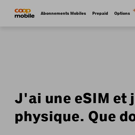
Skip
Navigate
to
to
Navigation
Abonnements Mobiles
Prepaid
Options
main
home
principale
content
page
J'ai une eSIM et 
physique. Que doi