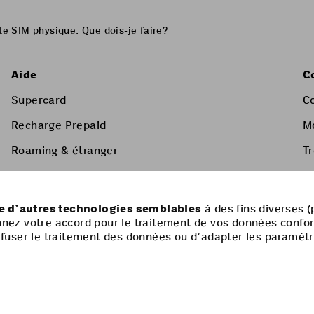
te SIM physique. Que dois-je faire?
Aide
C
Supercard
C
Recharge Prepaid
M
Roaming & étranger
T
Services à valeur ajoutée
Liste de prix & CGV
ue d’autres technologies semblables
à des fins diverses (
nnez votre accord pour le traitement de vos données confo
 refuser le traitement des données ou d’adapter les paramèt