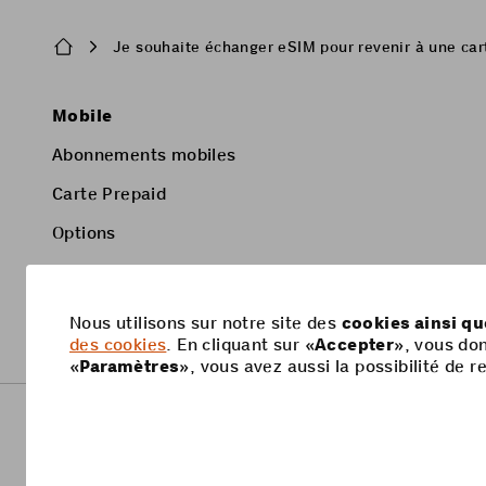
Breadcrumb
Je souhaite échanger eSIM pour revenir à une car
Pied
Mobile
de
Abonnements mobiles
page
Carte Prepaid
Options
Smartphone
Nous utilisons sur notre site des
cookies ainsi q
des cookies
. En cliquant sur «
Accepter
», vous do
«
Paramètres
», vous avez aussi la possibilité de
Footer
Informations juridiques
Protection des données
Legal