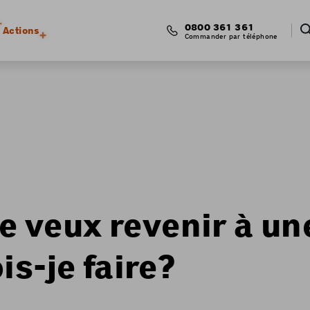
0800 361 361
Actions
Commander par téléphone
je veux revenir à un
s-je faire?