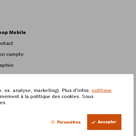
oop Mobile
ontact
on compte
rophée
p. ex. analyse, marketing). Plus d’infos:
politique
rmément à la politique des cookies. Sous
res.
Accepter
Paramètres
FR