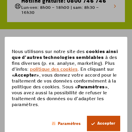
Hotline gratuite: 0800 746 746
Lun-ven: 8h00 – 18h00 | sam: 8h30 –
16h30
Breadcrumb
L'option 5G Speed est-elle automatiquement renouve
Nous utilisons sur notre site des
cookies ainsi
que d’autres technologies semblables
à des
Pied
fins diverses (p. ex. analyse, marketing). Plus
Mobile
d’infos:
politique des cookies
. En cliquant sur
de
«
Accepter
», vous donnez votre accord pour le
Abonnements mobiles
page
Aide
traitement de vos données conformément à la
politique des cookies. Sous «
Paramètres
»,
Carte Prepaid
Supercard
vous avez aussi la possibilité de refuser le
Coop Mobile
traitement des données ou d’adapter les
Options
paramètres.
Recharge Prepaid
Contact
Smartphone
FR
Roaming & étranger
Mon compte
Accepter
Paramètres
Footer
Services à valeur ajoutée