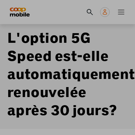
Skip
Navigate
Navigation
to
to
principale
main
home
content
page
L'option 5G
Speed est-elle
automatiquement
renouvelée
après 30 jours?