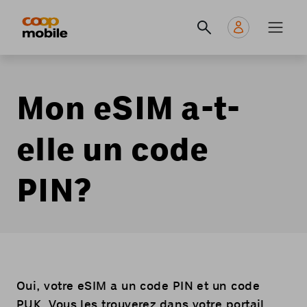
Skip
Navigate
Navigation
to
to
principale
main
home
content
page
Mon eSIM a-t-
elle un code
PIN?
Oui, votre eSIM a un code PIN et un code
PUK. Vous les trouverez dans votre portail