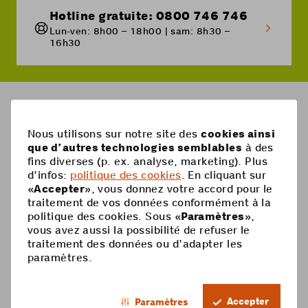
Hotline gratuite: 0800 746 746
Lun-ven: 8h00 – 18h00 | sam: 8h30 –
16h30
Breadcrumb
Mon eSIM a-t-elle un code PIN?
Nous utilisons sur notre site des
cookies ainsi
que d’autres technologies semblables
à des
Pied
fins diverses (p. ex. analyse, marketing). Plus
Mobile
d’infos:
politique des cookies
. En cliquant sur
de
«
Accepter
», vous donnez votre accord pour le
Abonnements mobiles
page
Aide
traitement de vos données conformément à la
politique des cookies. Sous «
Paramètres
»,
Carte Prepaid
Supercard
vous avez aussi la possibilité de refuser le
Coop Mobile
traitement des données ou d’adapter les
Options
paramètres.
Recharge Prepaid
Contact
Smartphone
FR
Roaming & étranger
Mon compte
Accepter
Paramètres