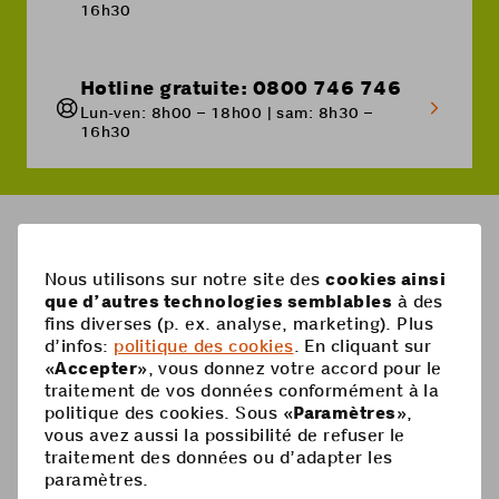
16h30
Hotline gratuite: 0800 746 746
Lun-ven: 8h00 – 18h00 | sam: 8h30 –
16h30
Breadcrumb
Comment puis-je demander des informations concernan
Nous utilisons sur notre site des
cookies ainsi
que d’autres technologies semblables
à des
Pied
fins diverses (p. ex. analyse, marketing). Plus
Mobile
d’infos:
politique des cookies
. En cliquant sur
de
«
Accepter
», vous donnez votre accord pour le
Abonnements mobiles
page
Aide
traitement de vos données conformément à la
politique des cookies. Sous «
Paramètres
»,
Carte Prepaid
Supercard
vous avez aussi la possibilité de refuser le
Coop Mobile
traitement des données ou d’adapter les
Options
paramètres.
Recharge Prepaid
Contact