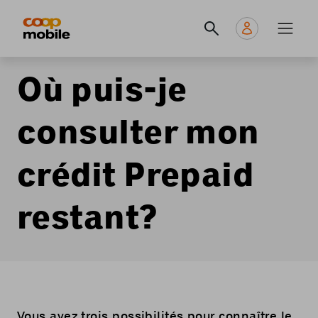
Skip
Navigate
Navigation
to
to
principale
main
home
content
page
Où puis-je
consulter mon
crédit Prepaid
restant?
Vous avez trois possibilités pour connaître le