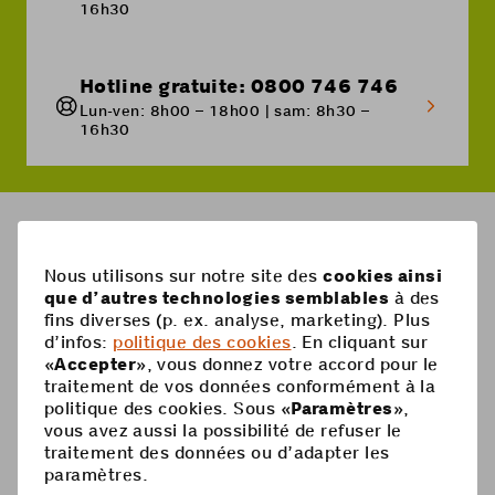
16h30
Hotline gratuite: 0800 746 746
Lun-ven: 8h00 – 18h00 | sam: 8h30 –
16h30
Breadcrumb
Puis-je également payer ma facture en ligne?
Nous utilisons sur notre site des
cookies ainsi
que d’autres technologies semblables
à des
Pied
fins diverses (p. ex. analyse, marketing). Plus
Mobile
d’infos:
politique des cookies
. En cliquant sur
de
«
Accepter
», vous donnez votre accord pour le
Abonnements mobiles
page
Aide
traitement de vos données conformément à la
politique des cookies. Sous «
Paramètres
»,
Carte Prepaid
Supercard
vous avez aussi la possibilité de refuser le
Coop Mobile
traitement des données ou d’adapter les
Options
paramètres.
Recharge Prepaid
Contact