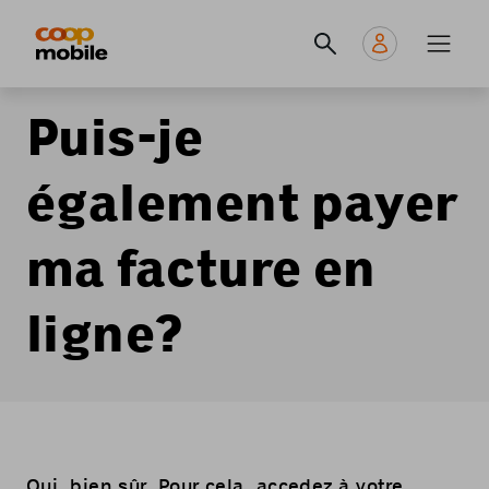
Skip
Navigate
Navigation
to
to
principale
main
home
content
page
Puis-je
également payer
ma facture en
ligne?
Oui, bien sûr. Pour cela, accedez à votre