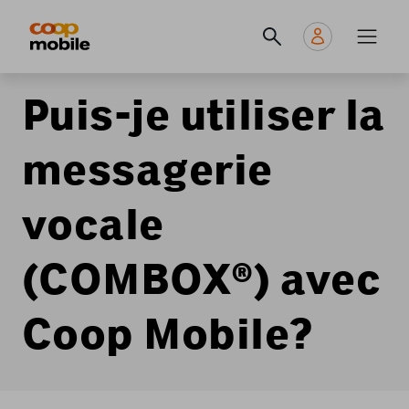
Skip
Navigate
Navigation
to
to
principale
main
home
content
page
Puis-je utiliser la
messagerie
vocale
(COMBOX®) avec
Coop Mobile?