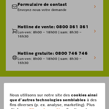
Formulaire de contact
Envoyez-nous votre demande
Hotline de vente: 0800 361 361
Lun-ven: 8h00 – 18h00 | sam: 8h30 –
16h30
Hotline gratuite: 0800 746 746
Lun-ven: 8h00 – 18h00 | sam: 8h30 –
16h30
Breadcrumb
COMBOX®
Nous utilisons sur notre site des
cookies ainsi
que d’autres technologies semblables
à des
Pied
fins diverses (p. ex. analyse, marketing). Plus
Mobile