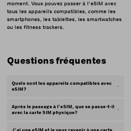
scannez le code QR avec l'appareil sur lequel
moment. Vous pouvez passer à l'eSIM avec
vous souhaitez installer l'eSIM.
tous les appareils compatibles, comme les
Si vous avez choisi une carte SIM: insérez
smartphones, les tablettes, les smartwatches
dans votre tablette la carte que vous avez
ou les fitness trackers.
reçue par courrier.
Vous pouvez maintenant utiliser votre
abonnement sur votre appareil supplémentaire.
Questions fréquentes
Quels sont les appareils compatibles avec
eSIM?
Il y a de plus en plus d’appareils qui disposent
de l’eSIM. Vous découvrirez directement
Après le passage à l'eSIM, que se passe-t-il
auprès du fabricant ou du vendeur spécialisé
avec la carte SIM physique?
les smartphones et autres appareils qui
proposent l’eSIM.
Si vous êtes passé d'une carte SIM physique à
une eSIM, la carte SIM physique cessera de
J'ai une eSIM et je veux revenir à une carte