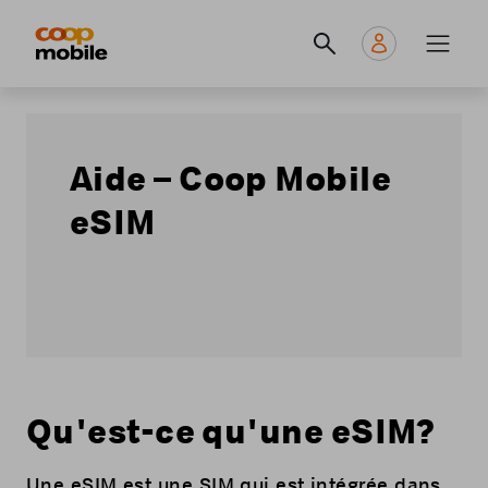
Skip
Navigate
Navigation
to
to
principale
main
home
content
page
Aide – Coop Mobile
eSIM
Qu'est-ce qu'une eSIM?
Une eSIM est une SIM qui est intégrée dans