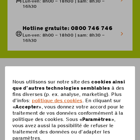
Lun-ven: 8h00 – 18h00 | sam: 8h30 –
16h30
Hotline gratuite: 0800 746 746
Lun-ven: 8h00 – 18h00 | sam: 8h30 –
16h30
Breadcrumb
Comment configurer mon Apple Watch ou ma Samsun
Nous utilisons sur notre site des
cookies ainsi
que d’autres technologies semblables
à des
Pied
fins diverses (p. ex. analyse, marketing). Plus
Mobile
d’infos:
politique des cookies
. En cliquant sur
de
«
Accepter
», vous donnez votre accord pour le
Abonnements mobiles
page
Aide
traitement de vos données conformément à la
politique des cookies. Sous «
Paramètres
»,
Carte Prepaid
Supercard
vous avez aussi la possibilité de refuser le
Coop Mobile
traitement des données ou d’adapter les
Options
paramètres.
Recharge Prepaid