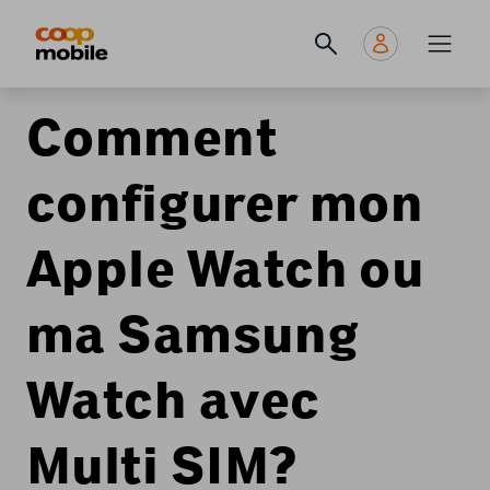
Skip
Navigate
Navigation
to
to
principale
main
home
content
page
Comment
configurer mon
Apple Watch ou
ma Samsung
Watch avec
Multi SIM?