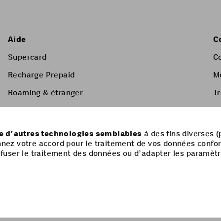
Aide
C
Supercard
C
Recharge Prepaid
M
Roaming & étranger
T
Services à valeur ajoutée
Liste de prix & CGV
ue d’autres technologies semblables
à des fins diverses (
nnez votre accord pour le traitement de vos données confo
 refuser le traitement des données ou d’adapter les paramèt