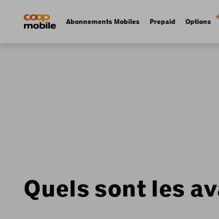
Skip
Navigate
to
to
Navigation
Abonnements Mobiles
Prepaid
Options
main
home
principale
content
page
Quels sont les a