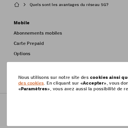
Breadcrumb
Quels sont les avantages du réseau 5G?
Pied
Mobile
de
Abonnements mobiles
page
Carte Prepaid
Options
Smartphone
Nous utilisons sur notre site des
cookies ainsi q
des cookies
. En cliquant sur «
Accepter
», vous do
«
Paramètres
», vous avez aussi la possibilité de
Footer
Informations juridiques
Protection des données
Legal
navigation