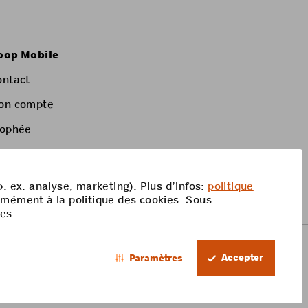
oop Mobile
ontact
on compte
rophée
p. ex. analyse, marketing). Plus d’infos:
politique
rmément à la politique des cookies. Sous
res.
Accepter
Paramètres
FR