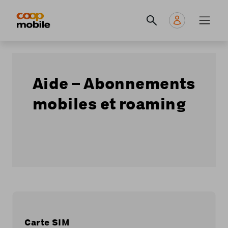
Skip
Navigate
Navigation
to
to
principale
main
home
content
page
Aide – Abonnements
mobiles et roaming
Carte SIM